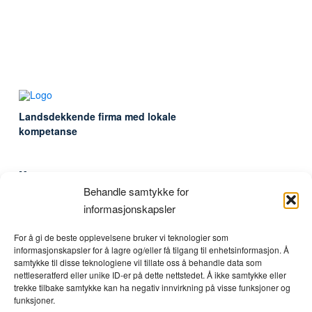
Landsdekkende firma med lokale
kompetanse
Meny
Hjem
Behandle samtykke for
Tjenester
informasjonskapsler
Om oss
For å gi de beste opplevelsene bruker vi teknologier som
Referanser
informasjonskapsler for å lagre og/eller få tilgang til enhetsinformasjon. Å
Kontakt
samtykke til disse teknologiene vil tillate oss å behandle data som
Support
nettleseratferd eller unike ID-er på dette nettstedet. Å ikke samtykke eller
Cookieerklæring (EU)
trekke tilbake samtykke kan ha negativ innvirkning på visse funksjoner og
funksjoner.